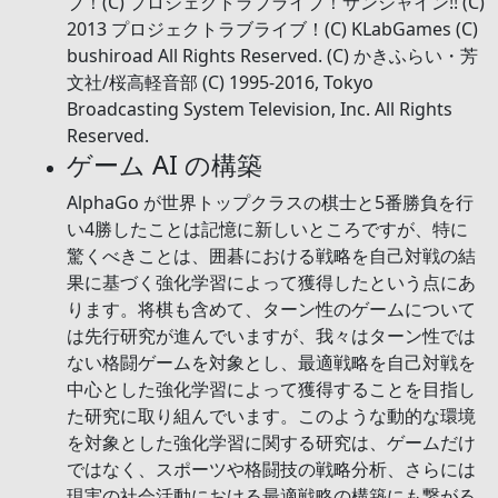
ブ！(C) プロジェクトラブライブ！サンシャイン!! (C)
2013 プロジェクトラブライブ！(C) KLabGames (C)
bushiroad All Rights Reserved. (C) かきふらい・芳
文社/桜高軽音部 (C) 1995-2016, Tokyo
Broadcasting System Television, Inc. All Rights
Reserved.
ゲーム AI の構築
AlphaGo が世界トップクラスの棋士と5番勝負を行
い4勝したことは記憶に新しいところですが、特に
驚くべきことは、囲碁における戦略を自己対戦の結
果に基づく強化学習によって獲得したという点にあ
ります。将棋も含めて、ターン性のゲームについて
は先行研究が進んでいますが、我々はターン性では
ない格闘ゲームを対象とし、最適戦略を自己対戦を
中心とした強化学習によって獲得することを目指し
た研究に取り組んでいます。このような動的な環境
を対象とした強化学習に関する研究は、ゲームだけ
ではなく、スポーツや格闘技の戦略分析、さらには
現実の社会活動における最適戦略の構築にも繋がる