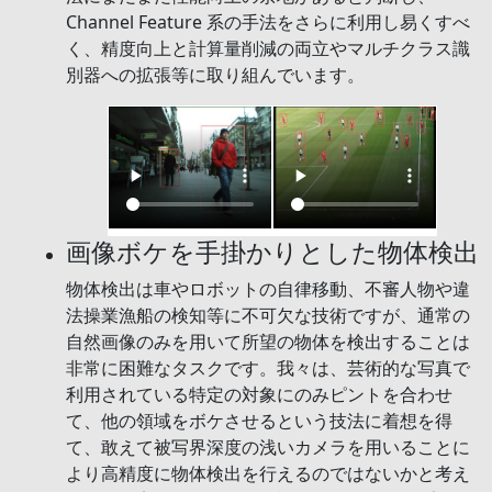
Channel Feature 系の手法をさらに利用し易くすべ
く、精度向上と計算量削減の両立やマルチクラス識
別器への拡張等に取り組んでいます。
画像ボケを手掛かりとした物体検出
物体検出は車やロボットの自律移動、不審人物や違
法操業漁船の検知等に不可欠な技術ですが、通常の
自然画像のみを用いて所望の物体を検出することは
非常に困難なタスクです。我々は、芸術的な写真で
利用されている特定の対象にのみピントを合わせ
て、他の領域をボケさせるという技法に着想を得
て、敢えて被写界深度の浅いカメラを用いることに
より高精度に物体検出を行えるのではないかと考え